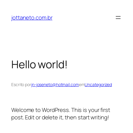
Pular
para
jottaneto.com.br
o
conteúdo
Hello world!
Escrito por
jn-joseneto@hotmail.com
em
Uncategorized
Welcome to WordPress. This is your first
post. Edit or delete it, then start writing!